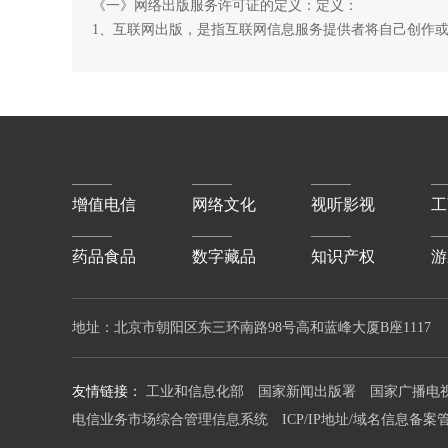
《一》网络出版服务许可证的定义：定义：
1、互联网出版，是指互联网信息服务提供者将自己创作或
增值电信
网络文化
视听影视
工
药品食品
数字藏品
知识产权
游
地址：北京市朝阳区东三环南路98号高和蓝峰大厦B座1117 
友情链接：
工业和信息化部
国家新闻出版署
国家广播电
电信业务市场综合管理信息系统
ICP/IP地址/域名信息备