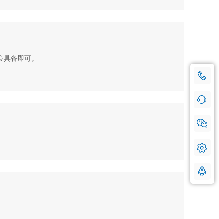
位具备即可。
18500769661
咨询热线：
手机号登记
在线咨询 快问快答
我们会对您的号码严格保密，请放心使用。
微信沟通 随时随地